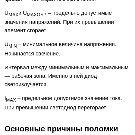
U
и U
– предельно допустимые
MAX
MAXОБР
значения напряжений. При их превышении
элемент сгорает.
U
– минимальное величина напряжения.
MIN
Начинается свечение.
Интервал между минимальным и максимальным
— рабочая зона. Именно в ней диод
светоизлучается.
I
– предельное допустимое значение тока.
MAX
При превышении светодиод перегорает.
Основные причины поломки