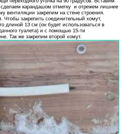
 переходного уголка на 90 градусов. Вставим
, сделаем карандашом отметку и отрежем лишнее
му вентиляции закрепим на стене строения.
. Чтобы закрепить соединительный хомут,
го длиной 13 см (он будет использоваться в
дачного туалета) и с помощью 15-ти
не. Так же закрепим второй хомут.