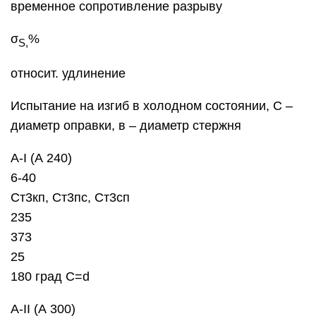
временное сопротивление разрыву
σ
%
S
,
относит. удлинение
Испытание на изгиб в холодном состоянии, С –
диаметр оправки, в – диаметр стержня
А-I (А 240)
6-40
Ст3кп, Ст3пс, Ст3сп
235
373
25
180 град C=d
А-II (А 300)