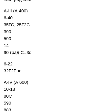
А-III (А 400)
6-40
35ГС, 25Г2С
390
590
14
90 град C=3d
6-22
32Г2Рпс
А-IV (А 600)
10-18
80С
590
883