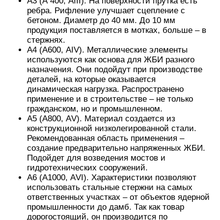
А3 (А 400, АIII). На поверхности прутка есть
ребра. Рифление улучшает сцепление с
бетоном. Диаметр до 40 мм. До 10 мм
продукция поставляется в мотках, больше – в
стержнях.
А4 (А600, АIV). Металлические элементы
используются как основа для ЖБИ разного
назначения. Они подойдут при производстве
деталей, на которые оказывается
динамическая нагрузка. Распространено
применение и в строительстве – не только
гражданском, но и промышленном.
А5 (А800, АV). Материал создается из
конструкционной низколегированной стали.
Рекомендованная область применения –
создание предварительно напряженных ЖБИ.
Подойдет для возведения мостов и
гидротехнических сооружений.
А6 (А1000, АVI). Характеристики позволяют
использовать стальные стержни на самых
ответственных участках – от объектов ядерной
промышленности до дамб. Так как товар
дорогостоящий, он производится по