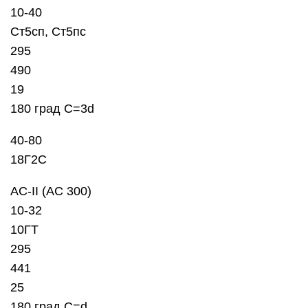
10-40
Ст5сп, Ст5пс
295
490
19
180 град C=3d
40-80
18Г2С
АС-II (АС 300)
10-32
10ГТ
295
441
25
180 град C=d