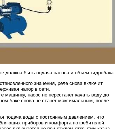
ше должна быть подача насоса и объем гидробака
становленного значения, реле снова включит
держивая напор в сети.
е машинку, насос не перестанет качать воду до
ьном баке снова не станет максимальным, после
ая подача воды с постоянным давлением, что
ебляющих приборов и комфорта потребителей.
насос включается не при каждом открытии крана,