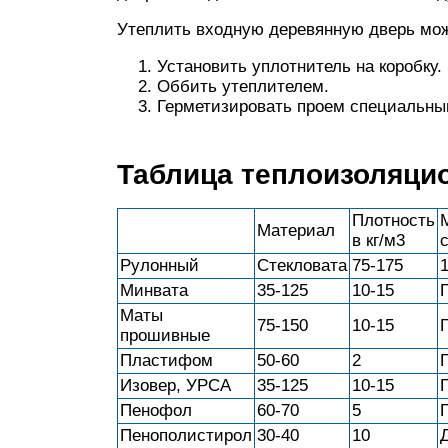
Утеплить входную деревянную дверь мо
Установить уплотнитель на коробку.
Оббить утеплителем.
Герметизировать проем специальны
Таблица теплоизоляци
Плотность
Материал
в кг/м3
Рулонный
Стекловата
75-175
Минвата
35-125
10-15
Маты
75-150
10-15
прошивные
Пластифом
50-60
2
Изовер, УРСА
35-125
10-15
Пенофол
60-70
5
Пенополистирол
30-40
10