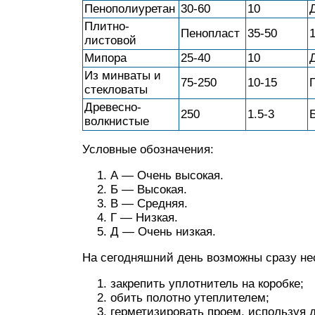
Пенополиуретан
30-60
10
Плитно-
Пенопласт
35-50
листовой
Мипора
25-40
10
Из минваты и
75-250
10-15
стекловаты
Древесно-
250
1.5-3
волкнистые
Условные обозначения:
А — Очень высокая.
Б — Высокая.
В — Средняя.
Г — Низкая.
Д — Очень низкая.
На сегодняшний день возможны сразу нес
закрепить уплотнитель на коробке;
обить полотно утеплителем;
герметизировать проем, используя д