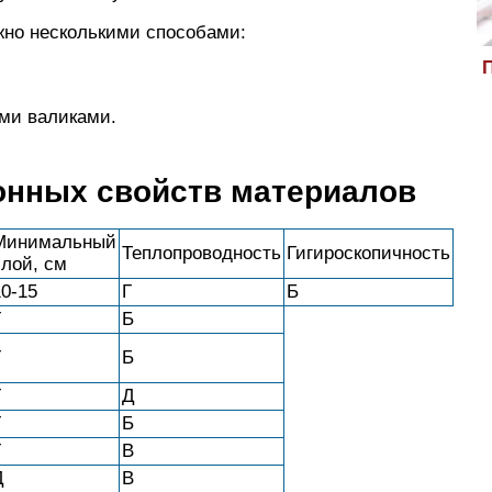
жно несколькими способами:
П
ми валиками.
онных свойств материалов
Минимальный
Теплопроводность
Гигироскопичность
слой, см
10-15
Г
Б
Г
Б
Г
Б
Г
Д
Г
Б
Г
В
Д
В