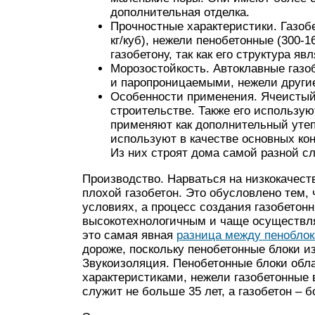
дополнительная отделка.
Прочностные характеристики. Газоб
кг/куб), нежели пенобетонные (300-1
газобетону, так как его структура я
Морозостойкость. Автоклавные газо
и паропроницаемыми, нежели други
Особенности применения. Ячеистый
строительстве. Также его использую
применяют как дополнительный уте
используют в качестве основных ко
Из них строят дома самой разной с
Производство. Нарваться на низкокачест
плохой газобетон. Это обусловлено тем,
условиях, а процесс создания газобетон
высокотехнологичным и чаще осуществля
это самая явная
разница между пеноблок
дороже, поскольку пенобетонные блоки и
Звукоизоляция. Пенобетонные блоки об
характеристиками, нежели газобетонные 
служит не больше 35 лет, а газобетон – б