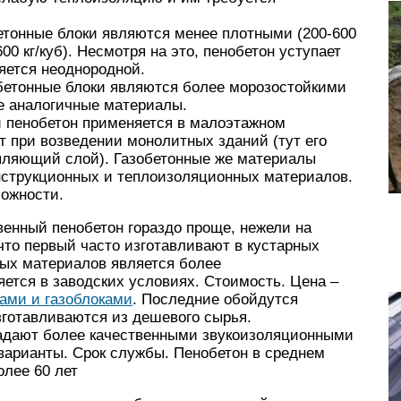
етонные блоки являются менее плотными (200-600
600 кг/куб). Несмотря на это, пенобетон уступает
вляется неоднородной.
бетонные блоки являются более морозостойкими
е аналогичные материалы.
 пенобетон применяется в малоэтажном
т при возведении монолитных зданий (тут его
пляющий слой). Газобетонные же материалы
нструкционных и теплоизоляционных материалов.
ложности.
венный пенобетон гораздо проще, нежели на
 что первый часто изготавливают в кустарных
ных материалов является более
ется в заводских условиях. Стоимость. Цена –
ами и газоблоками
. Последние обойдутся
зготавливаются из дешевого сырья.
ладают более качественными звукоизоляционными
варианты. Срок службы. Пенобетон в среднем
олее 60 лет